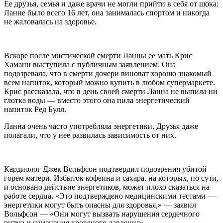
Ее друзья, семья и даже врачи не могли прийти в себя от шока:
Ланне было всего 16 лет, она занималась спортом и никогда
не жаловалась на здоровье.
Вскоре после мистической смерти Ланны ее мать Крис
Хаманн выступила с публичным заявлением. Она
подозревала, что в смерти дочери виноват хорошо знакомый
всем напиток, который можно купить в любом супермаркете.
Крис рассказала, что в день своей смерти Ланна не выпила ни
глотка воды — вместо этого она пила энергетический
напиток Ред Булл.
Ланна очень часто употребляла энергетики. Друзья даже
полагали, что у нее развилась зависимость от них.
Кардиолог Джек Вольфсон подтвердил подозрения убитой
горем матери. Избыток кофеина и сахара, на которых, по сути,
и основано действие энергетиков, может плохо сказаться на
работе сердца. «Это подтверждено медицинскими тестами —
энергетики могут быть опасны для здоровья,» — заявил
Вольфсон — «Они могут вызвать нарушения сердечного
ритма и изменения кровяного давления».