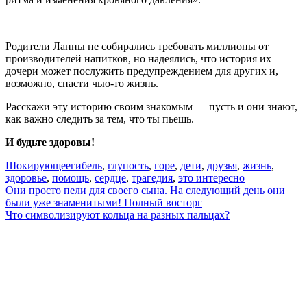
Родители Ланны не собирались требовать миллионы от
производителей напитков, но надеялись, что история их
дочери может послужить предупреждением для других и,
возможно, спасти чью-то жизнь.
Расскажи эту историю своим знакомым — пусть и они знают,
как важно следить за тем, что ты пьешь.
И будьте здоровы!
Шокирующее
гибель
,
глупость
,
горе
,
дети
,
друзья
,
жизнь
,
здоровье
,
помощь
,
сердце
,
трагедия
,
это интересно
Навигация
Они просто пели для своего сына. На следующий день они
были уже знаменитыми! Полный восторг
по
Что символизируют кольца на разных пальцах?
записям