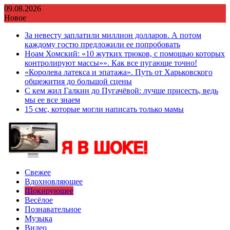
Перейти
09.08.2026
к
Новое
содержимому
За невесту заплатили миллион долларов. А потом
каждому гостю предложили ее попробовать
Ноам Хомский: «10 жутких трюков, с помощью которых
контролируют массы»». Как все пугающе точно!
«Королева латекса и эпатажа». Путь от Харьковского
общежития до большой сцены
С кем жил Галкин до Пугачёвой: лучше присесть, ведь
мы ее все знаем
15 смс, которые могли написать только мамы
Свежее
Вдохновляющее
Шокирующее
Весёлое
Познавательное
Музыка
Видео