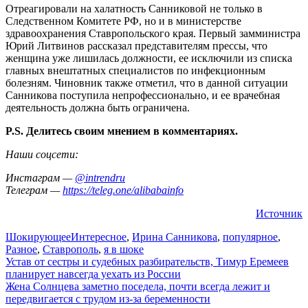
Отреагировали на халатность Санниковой не только в
Следственном Комитете РФ, но и в министерстве
здравоохранения Ставропольского края. Первый замминистра
Юрий Литвинов рассказал представителям прессы, что
женщина уже лишилась должности, ее исключили из списка
главных внештатных специалистов по инфекционным
болезням. Чиновник также отметил, что в данной ситуации
Санникова поступила непрофессионально, и ее врачебная
деятельность должна быть ограничена.
P.S. Делитесь своим мнением в комментариях.
Наши соцсети:
Инстаграм —
@intrendru
Телеграм —
https://teleg.one/alibabainfo
Источник
Шокирующее
Интересное
,
Ирина Санникова
,
популярное
,
Разное
,
Ставрополь
,
я в шоке
Навигация
Устав от сестры и судебных разбирательств, Тимур Еремеев
планирует навсегда уехать из России
по
Жена Солнцева заметно поседела, почти всегда лежит и
записям
передвигается с трудом из-за беременности