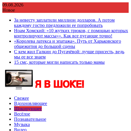
Перейти
09.08.2026
к
Новое
содержимому
За невесту заплатили миллион долларов. А потом
каждому гостю предложили ее попробовать
Ноам Хомский: «10 жутких трюков, с помощью которых
контролируют массы»». Как все пугающе точно!
«Королева латекса и эпатажа». Путь от Харьковского
общежития до большой сцены
С кем жил Галкин до Пугачёвой: лучше присесть, ведь
мы ее все знаем
15 смс, которые могли написать только мамы
Свежее
Вдохновляющее
Шокирующее
Весёлое
Познавательное
Музыка
Видео