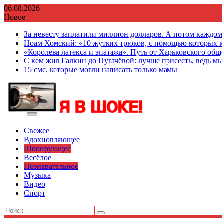
Перейти
06.08.2026
к
Новое
содержимому
За невесту заплатили миллион долларов. А потом каждо
Ноам Хомский: «10 жутких трюков, с помощью которых к
«Королева латекса и эпатажа». Путь от Харьковского об
С кем жил Галкин до Пугачёвой: лучше присесть, ведь мы
15 смс, которые могли написать только мамы
Свежее
Вдохновляющее
Шокирующее
Весёлое
Познавательное
Музыка
Видео
Спорт