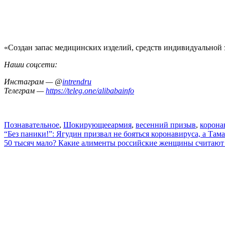
«Создан запас медицинских изделий, средств индивидуальной
Наши соцсети:
Инстаграм — @
intrendru
Телеграм —
https://teleg.one/alibabainfo
Познавательное
,
Шокирующее
армия
,
весенний призыв
,
корона
Навигация
“Без паники!”: Ягудин призвал не бояться коронавируса, а Та
50 тысяч мало? Какие алименты российские женщины считаю
по
записям