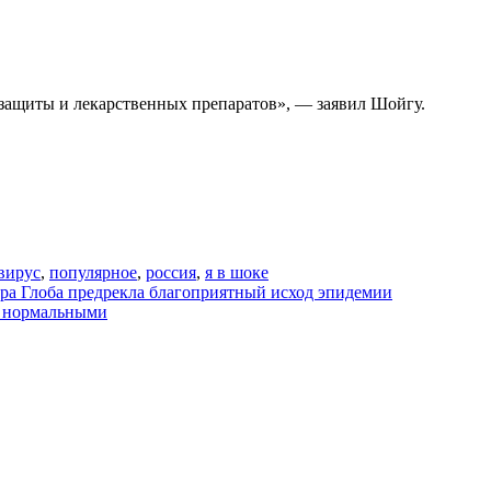
 защиты и лекарственных препаратов», — заявил Шойгу.
вирус
,
популярное
,
россия
,
я в шоке
мара Глоба предрекла благоприятный исход эпидемии
т нормальными