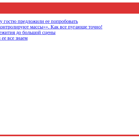
му гостю предложили ее попробовать
онтролируют массы»». Как все пугающе точно!
щежития до большой сцены
 ее все знаем