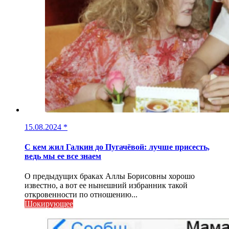
15.08.2024
*
С кем жил Галкин до Пугачёвой: лучше присесть,
ведь мы ее все знаем
О предыдущих браках Аллы Борисовны хорошо
известно, а вот ее нынешний избранник такой
откровенности по отношению...
Шокирующее