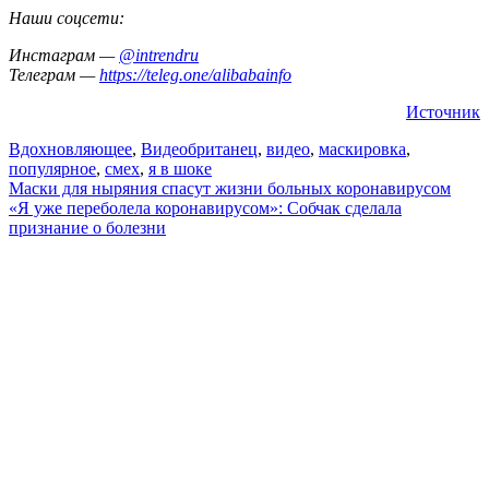
Наши соцсети:
Инстаграм —
@intrendru
Телеграм —
https://teleg.one/alibabainfo
Источник
Вдохновляющее
,
Видео
британец
,
видео
,
маскировка
,
популярное
,
смех
,
я в шоке
Навигация
Маски для ныряния спасут жизни больных коронавирусом
«Я уже переболела коронавирусом»: Собчак сделала
по
признание о болезни
записям