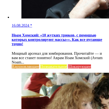
16.08.2024
*
Ноам Хомский: «10 жутких трюков, с помощью
которых контролируют массы»». Как все пугающе
точно!
Мощный арсенал для зомбирования. Прочитайте — и
вам все станет понятно! Аврам Ноам Хомский (Avram
Noam...
Вдохновляющее
Познавательное
Шокирующее