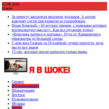
Перейти
07.08.2026
к
Новое
содержимому
За невесту заплатили миллион долларов. А потом
каждому гостю предложили ее попробовать
Ноам Хомский: «10 жутких трюков, с помощью которых
контролируют массы»». Как все пугающе точно!
«Королева латекса и эпатажа». Путь от Харьковского
общежития до большой сцены
С кем жил Галкин до Пугачёвой: лучше присесть, ведь
мы ее все знаем
15 смс, которые могли написать только мамы
Свежее
Вдохновляющее
Шокирующее
Весёлое
Познавательное
Музыка
Видео